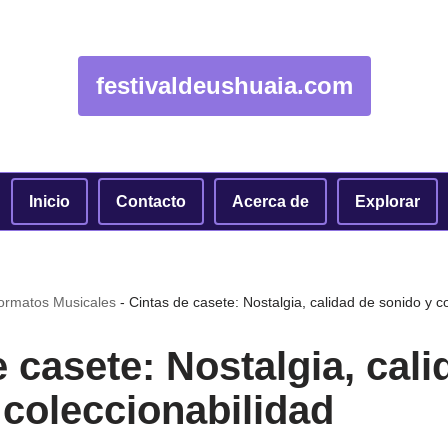
festivaldeushuaia.com
Inicio
Contacto
Acerca de
Explorar
Formatos Musicales
-
Cintas de casete: Nostalgia, calidad de sonido y c
 casete: Nostalgia, cali
 coleccionabilidad