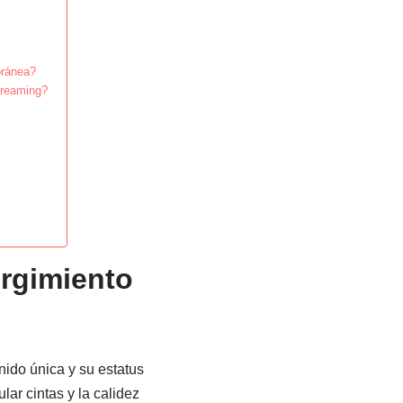
oránea?
treaming?
rgimiento
nido única y su estatus
ar cintas y la calidez