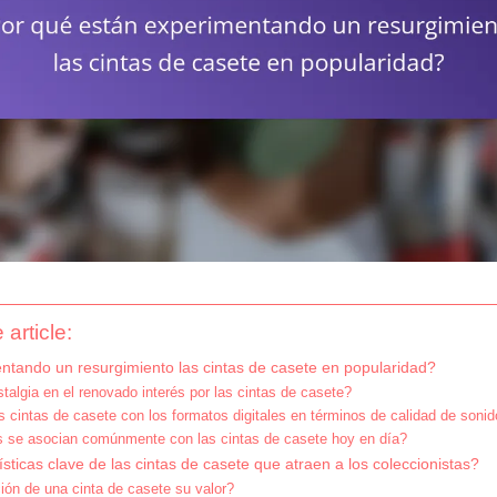
 article:
ntando un resurgimiento las cintas de casete en popularidad?
talgia en el renovado interés por las cintas de casete?
cintas de casete con los formatos digitales en términos de calidad de soni
s se asocian comúnmente con las cintas de casete hoy en día?
sticas clave de las cintas de casete que atraen a los coleccionistas?
ión de una cinta de casete su valor?