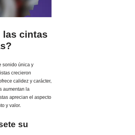
 las cintas
as?
e sonido única y
istas crecieron
rece calidez y carácter,
as aumentan la
stas aprecian el aspecto
o y valor.
sete su